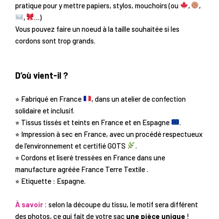
pratique pour y mettre papiers, stylos, mouchoirs (ou
,
,
,
…)
Vous pouvez faire un noeud à la taille souhaitée si les
cordons sont trop grands.
D’où vient-il ?
⭐︎ Fabriqué en France
, dans un atelier de confection
solidaire et inclusif.
⭐︎ Tissus tissés et teints en France et en Espagne
.
⭐︎ Impression à sec en France, avec un procédé respectueux
de l’environnement et certifié GOTS
.
⭐︎ Cordons et liseré tressées en France dans une
manufacture agréée France Terre Textile .
⭐︎ Etiquette : Espagne.
À savoir :
selon la découpe du tissu, le motif sera différent
des photos, ce qui fait de votre sac
une pièce unique
!