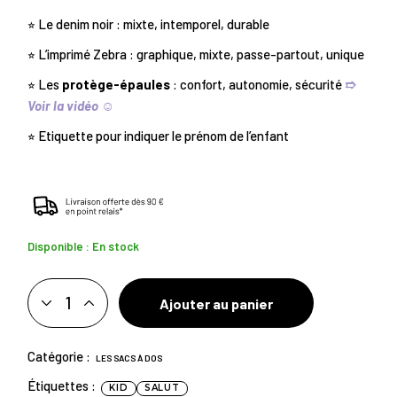
⭐︎ Le denim noir : mixte, intemporel, durable
⭐︎ L’imprimé Zebra : graphique, mixte, passe-partout, unique
⭐︎ Les
protège-épaules
: confort, autonomie, sécurité
➱
Voir la vidéo ☺︎
⭐︎ Etiquette pour indiquer le prénom de l’enfant
Disponible : En stock
Ajouter au panier
SALUT • ZEBRA QUANTITY
LES SACS À DOS
KID
SALUT