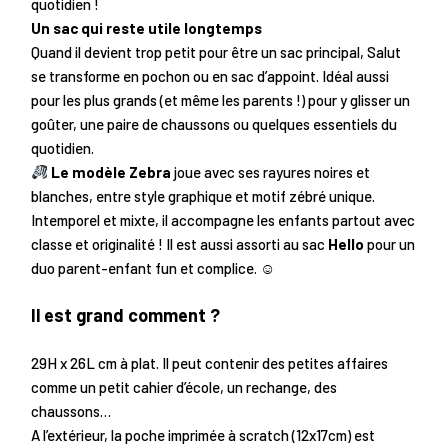
quotidien !
Un sac qui reste utile longtemps
Quand il devient trop petit pour être un sac principal, Salut
se transforme en pochon ou en sac d’appoint. Idéal aussi
pour les plus grands (et même les parents !) pour y glisser un
goûter, une paire de chaussons ou quelques essentiels du
quotidien.
Le modèle Zebra
joue avec ses rayures noires et
blanches, entre style graphique et motif zébré unique.
Intemporel et mixte, il accompagne les enfants partout avec
classe et originalité ! Il est aussi assorti au sac
Hello
pour un
duo parent-enfant fun et complice. ☺︎
Il est grand comment ?
29H x 26L cm à plat. Il peut contenir des petites affaires
comme un petit cahier d’école, un rechange, des
chaussons…
A l’extérieur, la poche imprimée à scratch (12x17cm) est