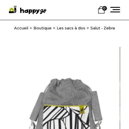
Skip
to
0
the
content
Boutique
Les sacs à dos
Salut • Zebra