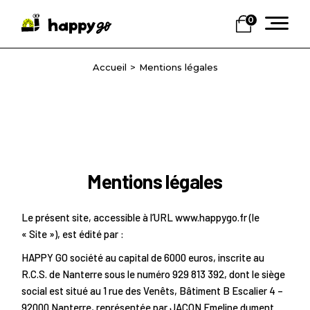
Skip
to
0
the
content
Mentions légales
Mentions légales
Le présent site, accessible à l’URL www.happygo.fr (le
« Site »), est édité par :
HAPPY GO société au capital de 6000 euros, inscrite au
R.C.S. de Nanterre sous le numéro 929 813 392, dont le siège
social est situé au 1 rue des Venêts, Bâtiment B Escalier 4 –
92000 Nanterre, représentée par JACON Emeline dument